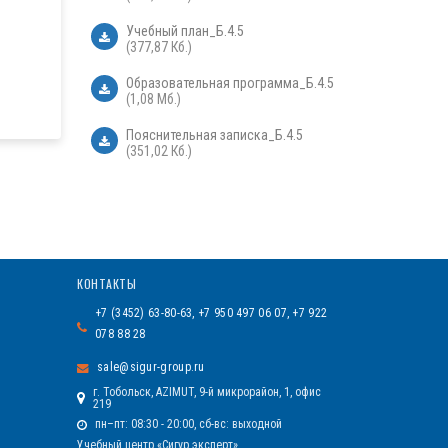
Учебный план_Б.4.5
(377,87 Кб.)
Образовательная программа_Б.4.5
(1,08 Мб.)
Пояснительная записка_Б.4.5
(351,02 Кб.)
КОНТАКТЫ
+7 (3452) 63-80-63, +7 950 497 06 07, +7 922
078 88 28
sale@sigur-group.ru
г. Тобольск, AZIMUT, 9-й микрорайон, 1, офис
219
пн–пт: 08:30 - 20:00, сб-вс: выходной
Учебный центр «Сигур эксперт»