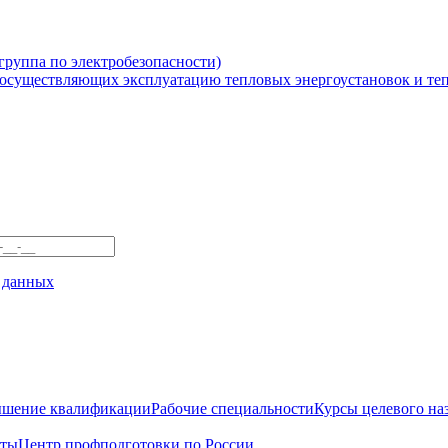
 группа по электробезопасности)
 осуществляющих эксплуатацию тепловых энергоустановок и те
 данных
шение квалификации
Рабочие специальности
Курсы целевого на
кты
Центр профподготовки по России