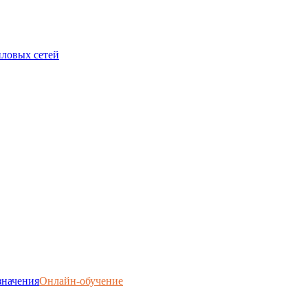
пловых сетей
значения
Онлайн-обучение