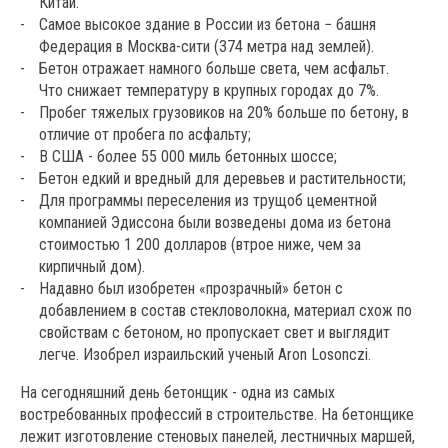
Китай.
Самое высокое здание в России из бетона − башня
Федерация в Москва-сити (374 метра над землей).
Бетон отражает намного больше света, чем асфальт.
Что
снижает температуру
в крупных городах до 7%.
Пробег тяжелых грузовиков на 20% больше по бетону, в
отличие от пробега по асфальту;
В США - более 55 000 миль бетонных шоссе;
Бетон едкий и вредный для деревьев и растительности;
Для программы переселения из трущоб цементной
компанией Эдиссона были возведены дома из бетона
стоимостью 1 200 долларов (втрое ниже, чем за
кирпичный дом).
Надавно был изобретен «прозрачный» бетон с
добавлением в состав стекловолокна, материал схож по
свойствам с бетоном, но пропускает свет и выглядит
легче. Изобрел израильский ученый Aron Losonczi.
На сегодняшний день
бетонщик
- одна из самых
востребованных профессий в строительстве. На бетонщике
лежит изготовление стеновых панелей, лестничных маршей,