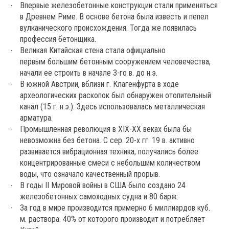
Впервые железобетонные конструкции стали применяться
в Древнем Риме. В основе бетона была известь и пепел
вулканического происхождения. Тогда же появилась
профессия бетонщика.
Великая Китайская стена стала официально
первым большим бетонным сооружением человечества,
начали ее строить в начале 3-го в. до н.э.
В южной Австрии, вблизи г. Клагенфурта в ходе
археологических раскопок был обнаружен
отопительный
канал
(
15 г. н.э
.). Здесь использовалась металлическая
арматура.
Промышленная революция в XIX-XX веках была бы
невозможна без бетона.
С сер. 20-х гг. 19 в.
активно
развивается вибрационная техника, получались более
концентрированные смеси с небольшим количеством
воды, что означало качественный прорыв.
В годы II Мировой войны в США было создано 24
железобетонных самоходных судна и 80 барж.
За год в мире производится примерно 6 миллиардов куб.
м. раствора. 40% от которого производит и потребляет