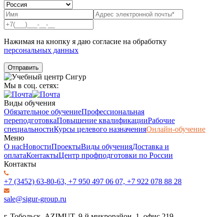
Нажимая на кнопку я даю согласие на обработку
персональных данных
Мы в соц. сетях:
Виды обучения
Обязательное обучение
Профессиональная
переподготовка
Повышение квалификации
Рабочие
специальности
Курсы целевого назначения
Онлайн-обучение
Меню
О нас
Новости
Проекты
Виды обучения
Доставка и
оплата
Контакты
Центр профподготовки по России
Контакты
+7 (3452) 63-80-63, +7 950 497 06 07, +7 922 078 88 28
sale@sigur-group.ru
г. Тобольск, AZIMUT, 9-й микрорайон, 1, офис 219