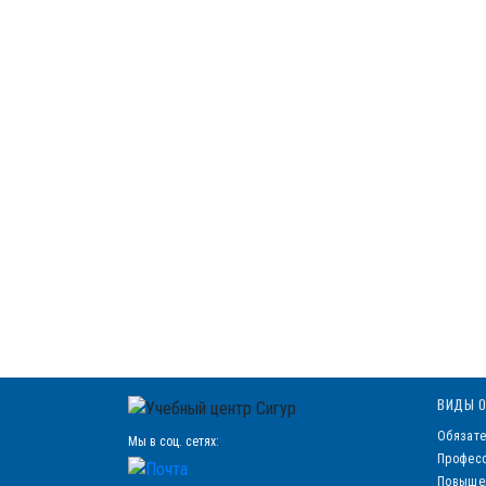
ВИДЫ О
Обязате
Мы в соц. сетях:
Професс
Повыше