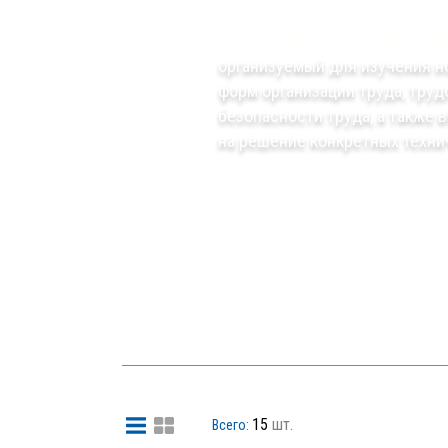
Это курс непрерыв
организуемый для изучения н
форм организации труда, труд
безопасности труда, а также 
на решение конкретных техни
15
шт.
Всего: