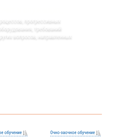
очих и служащих,
процессов, прогрессивных
 оборудования, требований
других вопросов, направленных
ое обучение
Очно-заочное обучение