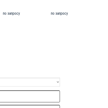
по запросу
по запросу
 форму
ные и мы с вами свяжемся