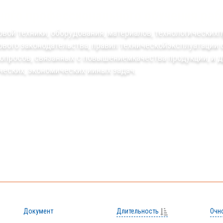
ного профессионального обучения раб
овой техники, оборудования, материалов, технологических
ового законодательства, правил техническойэксплуатации
вопросов, связанных с повышениемкачества продукции, и 
ческих, экономических ииных задач.
Документ
Длительность
Очн