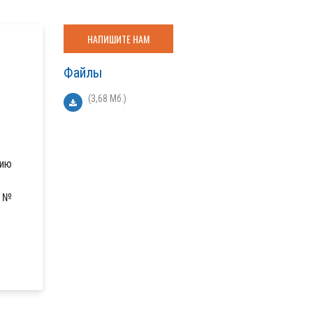
НАПИШИТЕ НАМ
Файлы
(3,68 Мб.)
нию
ю №