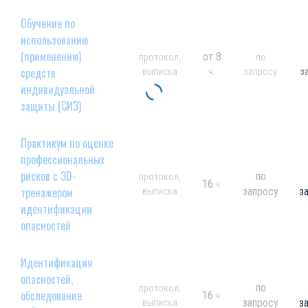
Обучение по
использованию
(применению)
от 8
протокол,
по
средств
выписка
ч.
запросу
з
индивидуальной
защиты (СИЗ)
Практикум по оценке
профессиональных
рисков с 3D-
по
протокол,
16
ч.
тренажером
запросу
з
выписка
идентификации
опасностей
Идентификация
опасностей,
по
протокол,
обследование
16
ч.
запросу
з
выписка