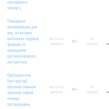
сертификата
эксперта
Повышение
квалификации для
лиц, на которых
возложена трудовая
протокол,
по
16
ч.
функция по
выписка
запросу
з
проведению
противопожарного
инструктажа
Преподаватель
(инструктор)
обучения навыкам
протокол,
по
24
ч.
оказания первой
выписка
запросу
з
помощи
пострадавшим