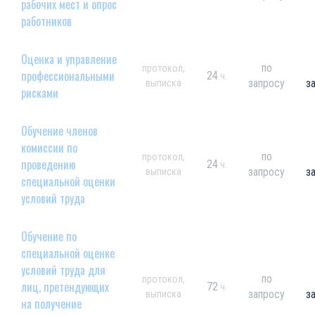
рабочих мест и опрос
работников
Оценка и управление
по
протокол,
профессиональными
24
ч.
запросу
з
выписка
рисками
Обучение членов
комиссии по
по
протокол,
проведению
24
ч.
запросу
з
выписка
специальной оценки
условий труда
Обучение по
специальной оценке
условий труда для
по
протокол,
лиц, претендующих
72
ч.
запросу
з
выписка
на получение