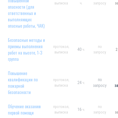
повышенной
выписка
ч.
запросу
з
опасности (для
ответственных и
выполняющих
опасные работы, ЧАК)
Безопасные методы и
приемы выполнения
протокол,
по
40
ч.
2
работ на высоте, 1-3
выписка
запросу
группа
Повышение
квалификации по
по
протокол,
24
ч.
пожарной
запросу
з
выписка
безопасности
Обучение оказанию
протокол,
по
16
ч.
первой помощи
выписка
запросу
з