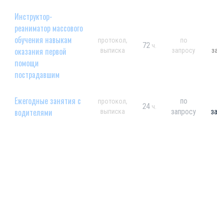
Инструктор-
реаниматор массового
обучения навыкам
протокол,
по
72
ч.
оказания первой
выписка
запросу
з
помощи
пострадавшим
Ежегодные занятия с
по
протокол,
24
ч.
водителями
запросу
з
выписка
Заполните форму