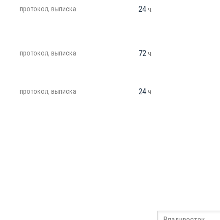
24
протокол, выписка
ч.
72
протокол, выписка
ч.
24
протокол, выписка
ч.
Заполните
Оставьте ваши дан