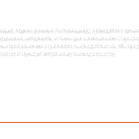
центра «Сигур» Вы сможете пройти ку
заций, подконтрольных Ростехнадзору, проводится с целью
рудования, материалов, а также для ознакомления с прог
ными требованиями отраслевого законодательства. Мы пре
соответствующие актуальному законодательству: