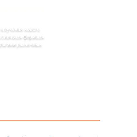
рсы целевого
 изучения нового
рессивными формами
длагаем различные