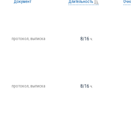
Документ
Длительность
Очн
8/16
протокол, выписка
ч.
8/16
протокол, выписка
ч.