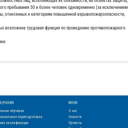
олжностных лиц, исполняющих их обязанности, на объектах защиты,
ого пребывания 50 и более человек одновременно (за исключением
ы, отнесенных к категориям повышенной взрывопожароопасности,
рых возложена трудовая функция по проведению противопожарного
ике.
БУЧЕНИЯ
МЕНЮ
льное обучение
О нас
иональная переподготовка
Новости
ние квалификации
Проекты