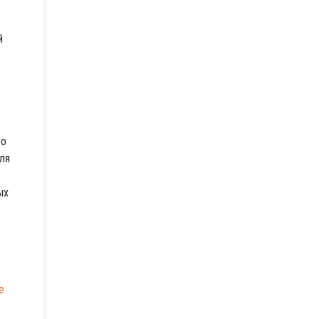
й
го
ля
ых
е