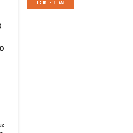
НАПИШИТЕ НАМ
х
ю
их
ия