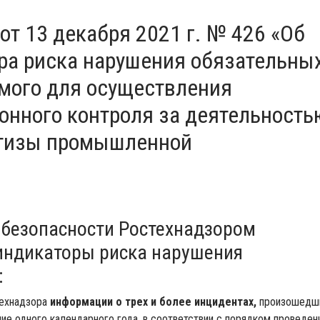
от 13 декабря 2021 г. № 426 «Об
ра риска нарушения обязательны
емого для осуществления
онного контроля за деятельность
ртизы промышленной
безопасности Ростехнадзором
индикаторы риска нарушения
:
технадзора
информации о трех и более инцидентах,
произошедш
ие одного календарного года, в соответствии с порядком проведен