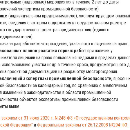
онтрольные (надзорные) мероприятия в течение 2 лет до даты
аключений экспертизы промышленной безопасности).
лице
(индивидуальном предпринимателе), эксплуатирующем опасны
ности, сведения о котором содержатся в государственном реестре
ого государственного реестра юридических лиц (единого
едпринимателей).
 начала разработки месторождения, указанного в лицензии на право
ласованных планов развития горных работ
при наличии у
нимателя лицензии на право пользования недрами в пределах данно
 использованию участка недр в течение срока, предусмотренного д
ена проектной документацией на разработку месторождения.
 заключений экспертизы промышленной безопасности
, внесенн
й безопасности за календарный год, по сравнению с аналогичным
я изменений в законодательстве в области промышленной
оличества объектов экспертизы промышленной безопасности
енты выше.
законом от 31 июля 2020 г. N 248-ФЗ «О государственном контрол
йской Федерации"
и
Федеральным законом от 26.12.2008 №294-ФЗ