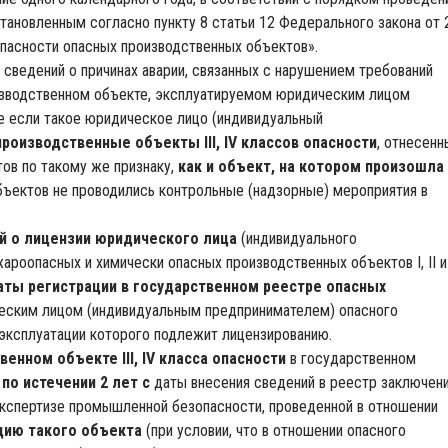
становленным согласно пункту 8 статьи 12 Федерального закона от 
пасности опасных производственных объектов».
 сведений о причинах аварии, связанных с нарушением требований
зводственном объекте, эксплуатируемом юридическим лицом
е если такое юридическое лицо (индивидуальный
роизводственные объекты III, IV классов опасности
, отнесенн
тов по такому же признаку,
как и объект, на котором произошла
объектов не проводились контрольные (надзорные) мероприятия в
ий о лицензии юридического лица
(индивидуального
роопасных и химически опасных производственных объектов I, II и 
даты регистрации в государственном реестре опасных
еским лицом (индивидуальным предпринимателем) опасного
 эксплуатации которого подлежит лицензированию.
енном объекте III, IV класса опасности
в государственном
в
по истечении 2 лет с
даты внесения сведений в реестр заключен
кспертизе промышленной безопасности, проведенной в отношении
цию такого объекта
(при условии, что в отношении опасного