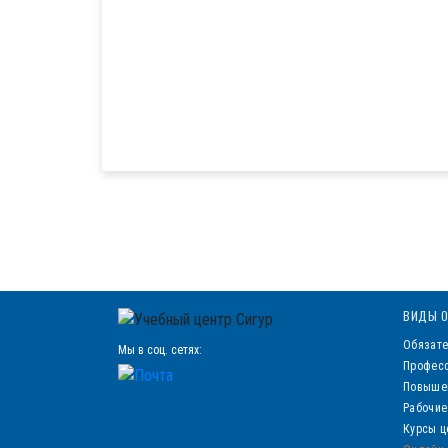
ВИДЫ О
Обязате
Мы в соц. сетях:
Професс
Повыше
Рабочие
Курсы ц