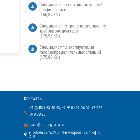
Специалист по противопожарной
профилактике
(166,87 Кб.)
Специалист по транспортировке по
трубопроводам газа
(175,96 Кб.)
Специалист по эксплуатации
газораспределительных станций
(175,89 Кб.)
КОНТАКТЫ
+7 (3452) 63-80-63, +7 950 497 06 07, +7 922
078 88 28
sale@sigur-group.ru
г. Тобольск, AZIMUT, 9-й микрорайон, 1, офис
219