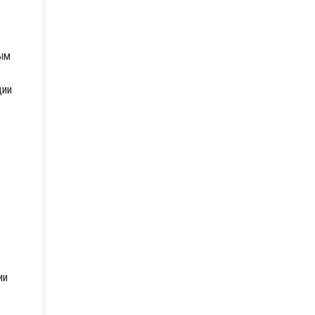
ным
ции
ии