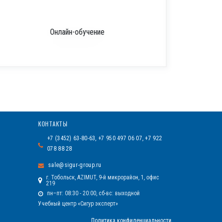
Онлайн-обучение
КОНТАКТЫ
+7 (3452) 63-80-63, +7 950 497 06 07, +7 922
078 88 28
sale@sigur-group.ru
г. Тобольск, AZIMUT, 9-й микрорайон, 1, офис
219
пн–пт: 08:30 - 20:00, сб-вс: выходной
Учебный центр «Сигур эксперт»
Политика конфиденциальности