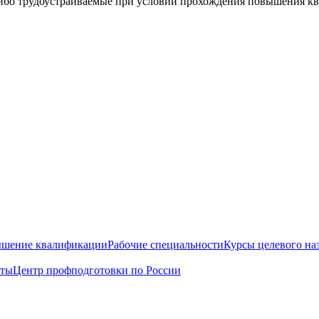
, либо трудоустраиваемые при условии прохождения повышения 
шение квалификации
Рабочие специальности
Курсы целевого на
кты
Центр профподготовки по России