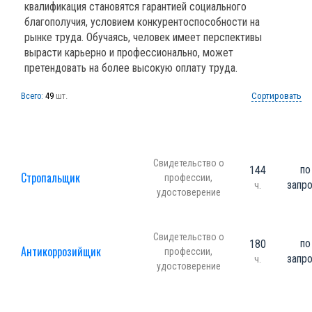
квалификация становятся гарантией социального
благополучия, условием конкурентоспособности на
рынке труда. Обучаясь, человек имеет перспективы
вырасти карьерно и профессионально, может
претендовать на более высокую оплату труда.
49
шт.
Сортировать
Всего:
Свидетельство о
по
144
Стропальщик
профессии,
запр
ч.
удостоверение
Свидетельство о
по
180
Антикоррозийщик
профессии,
запр
ч.
удостоверение