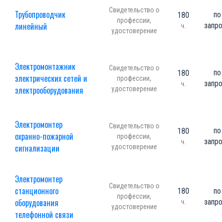
Свидетельство о
Трубопроводчик
по
180
профессии,
линейный
запр
ч.
удостоверение
Электромонтажник
Свидетельство о
по
180
электрических сетей и
профессии,
запр
ч.
электрооборудования
удостоверение
Электромонтер
Свидетельство о
по
180
охранно-пожарной
профессии,
запр
ч.
сигнализации
удостоверение
Электромонтер
Свидетельство о
станционного
180
по
профессии,
оборудования
запр
ч.
удостоверение
телефонной связи