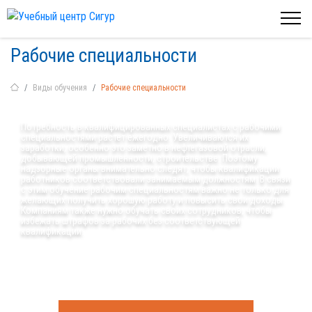
Рабочие специальности
Виды обучения
Рабочие специальности
Потребность в квалифицированных специалистах с рабочими
специальностями растет ежегодно. Увеличиваются их
заработки, особенно это заметно в нефтегазовой отрасли,
добывающей промышленности, строительстве. Поэтому
надзорные органы внимательно следят, чтобы квалификации
работников соответствовали занимаемым должностям. В связи
с этим обучение рабочим специальностям важно не только для
желающих получить хорошую работу и повысить свои доходы.
Компаниям также нужно обучать своих сотрудников, чтобы
избежать штрафов за рабочих без соответствующей
квалификации.