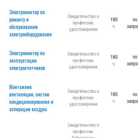
Электромонтер по
Свидетельство о
ремонту и
180
по
профессии,
обслуживанию
запр
ч.
удостоверение
электрооборудования
Электромонтер по
Свидетельство о
по
180
эксплуатации
профессии,
запр
ч.
электросчетчиков
удостоверение
Монтажник
Свидетельство о
вентиляции, систем
180
по
профессии,
кондиционирования и
запр
ч.
удостоверение
аспирации воздуха
Свидетельство о
профессии.