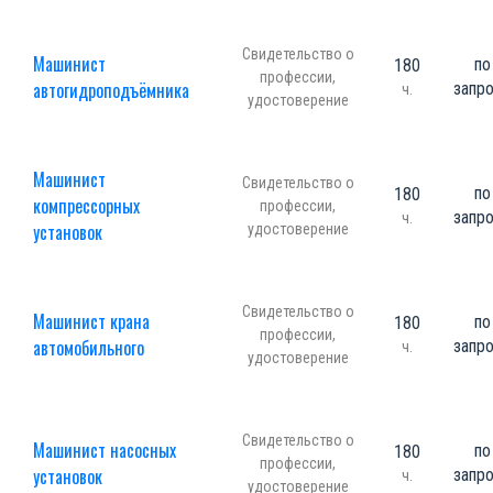
Свидетельство о
Машинист
по
180
профессии,
автогидроподъёмника
запр
ч.
удостоверение
Машинист
Свидетельство о
по
180
компрессорных
профессии,
запр
ч.
установок
удостоверение
Свидетельство о
Машинист крана
по
180
профессии,
автомобильного
запр
ч.
удостоверение
Свидетельство о
Машинист насосных
по
180
профессии,
установок
запр
ч.
удостоверение