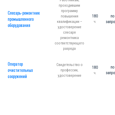
Работникам,
проходившим
программу
Слесарь-ремонтник
180
по
повышения
промышленного
запр
квалификации –
ч.
оборудования
удостоверение
слесаря
ремонтника
соответствующего
разряда
Оператор
Свидетельство о
по
180
очистительных
профессии,
запр
ч.
сооружений
удостоверение