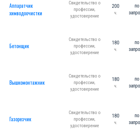
Свидетельство о
Аппаратчик
по
200
профессии,
химводоочистки
запр
ч.
удостоверение
Свидетельство о
по
180
Бетонщик
профессии,
запр
ч.
удостоверение
Свидетельство о
по
180
Вышкомонтажник
профессии,
запр
ч.
удостоверение
Свидетельство о
по
180
Газорезчик
профессии,
запр
ч.
удостоверение