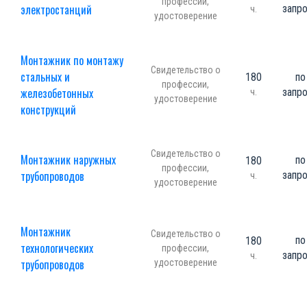
профессии,
электростанций
запр
ч.
удостоверение
Монтажник по монтажу
Свидетельство о
стальных и
180
по
профессии,
железобетонных
запр
ч.
удостоверение
конструкций
Свидетельство о
Монтажник наружных
по
180
профессии,
трубопроводов
запр
ч.
удостоверение
Монтажник
Свидетельство о
по
180
технологических
профессии,
запр
ч.
трубопроводов
удостоверение