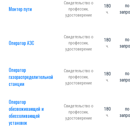
Свидетельство о
по
180
Монтер пути
профессии,
запр
ч.
удостоверение
Свидетельство о
по
180
Оператор АЗС
профессии,
запр
ч.
удостоверение
Оператор
Свидетельство о
по
180
газораспределительной
профессии,
запр
ч.
станции
удостоверение
Оператор
Свидетельство о
обезвоживающей и
180
по
профессии,
обессоливающей
запр
ч.
удостоверение
установок