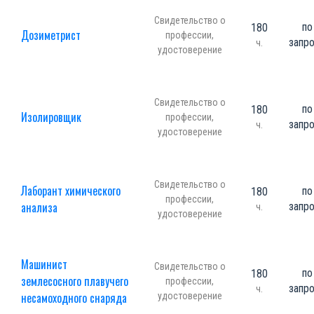
Свидетельство о
по
180
Дозиметрист
профессии,
запр
ч.
удостоверение
Свидетельство о
по
180
Изолировщик
профессии,
запр
ч.
удостоверение
Свидетельство о
Лаборант химического
по
180
профессии,
анализа
запр
ч.
удостоверение
Машинист
Свидетельство о
по
180
землесосного плавучего
профессии,
запр
ч.
несамоходного снаряда
удостоверение