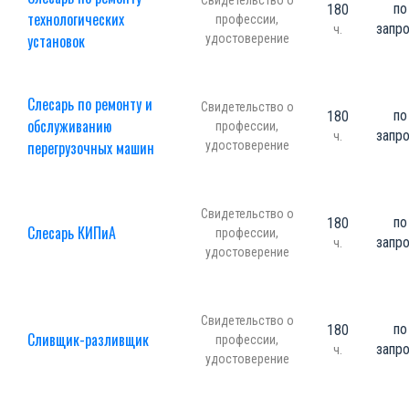
Свидетельство о
по
180
технологических
профессии,
запр
ч.
установок
удостоверение
Слесарь по ремонту и
Свидетельство о
по
180
обслуживанию
профессии,
запр
ч.
перегрузочных машин
удостоверение
Свидетельство о
по
180
Слесарь КИПиА
профессии,
запр
ч.
удостоверение
Свидетельство о
по
180
Сливщик-разливщик
профессии,
запр
ч.
удостоверение