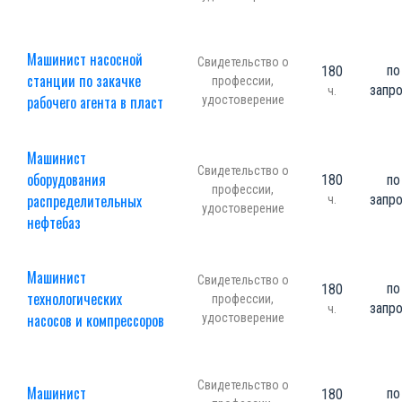
Машинист насосной
Свидетельство о
по
180
станции по закачке
профессии,
запр
ч.
рабочего агента в пласт
удостоверение
Машинист
Свидетельство о
оборудования
180
по
профессии,
распределительных
запр
ч.
удостоверение
нефтебаз
Машинист
Свидетельство о
по
180
технологических
профессии,
запр
ч.
насосов и компрессоров
удостоверение
Свидетельство о
Машинист
по
180