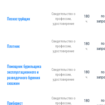
Свидетельство о
по
180
Пескоструйщик
профессии,
запр
ч.
удостоверение
Свидетельство о
по
180
Плотник
профессии,
запр
ч.
удостоверение
Помощник бурильщика
Свидетельство о
эксплуатационного и
180
по
профессии,
разведочного бурения
запр
ч.
удостоверение
скважин
Свидетельство о
по
180
Приборист
профессии,