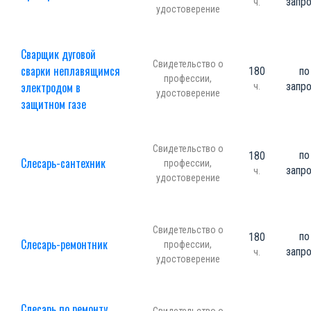
запр
ч.
удостоверение
Сварщик дуговой
Свидетельство о
сварки неплавящимся
180
по
профессии,
электродом в
запр
ч.
удостоверение
защитном газе
Свидетельство о
по
180
Слесарь-сантехник
профессии,
запр
ч.
удостоверение
Свидетельство о
по
180
Слесарь-ремонтник
профессии,
запр
ч.
удостоверение
Слесарь по ремонту