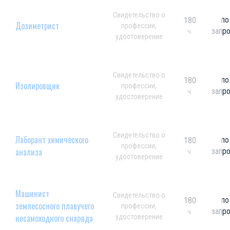
Свидетельство о
по
180
Дозиметрист
профессии,
запр
ч.
удостоверение
Свидетельство о
по
180
Изолировщик
профессии,
запр
ч.
удостоверение
Свидетельство о
Лаборант химического
по
180
профессии,
анализа
запр
ч.
удостоверение
Машинист
Свидетельство о
по
180
землесосного плавучего
профессии,
запр
ч.
несамоходного снаряда
удостоверение