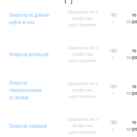
Свидетельство о
Оператор по добыче
по
180
профессии,
нефти и газа
запр
ч.
удостоверение
Свидетельство о
по
180
Оператор котельной
профессии,
запр
ч.
удостоверение
Оператор
Свидетельство о
по
180
технологических
профессии,
запр
ч.
установок
удостоверение
Свидетельство о
по
180
Оператор товарный
профессии,
запр
ч.
удостоверение