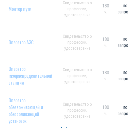
Свидетельство о
по
180
Монтер пути
профессии,
запр
ч.
удостоверение
Свидетельство о
по
180
Оператор АЗС
профессии,
запр
ч.
удостоверение
Оператор
Свидетельство о
по
180
газораспределительной
профессии,
запр
ч.
станции
удостоверение
Оператор
Свидетельство о
обезвоживающей и
180
по
профессии,
обессоливающей
запр
ч.
удостоверение
установок