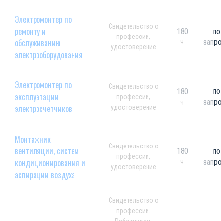
Электромонтер по
Свидетельство о
ремонту и
180
по
профессии,
обслуживанию
запр
ч.
удостоверение
электрооборудования
Электромонтер по
Свидетельство о
по
180
эксплуатации
профессии,
запр
ч.
электросчетчиков
удостоверение
Монтажник
Свидетельство о
вентиляции, систем
180
по
профессии,
кондиционирования и
запр
ч.
удостоверение
аспирации воздуха
Свидетельство о
профессии.