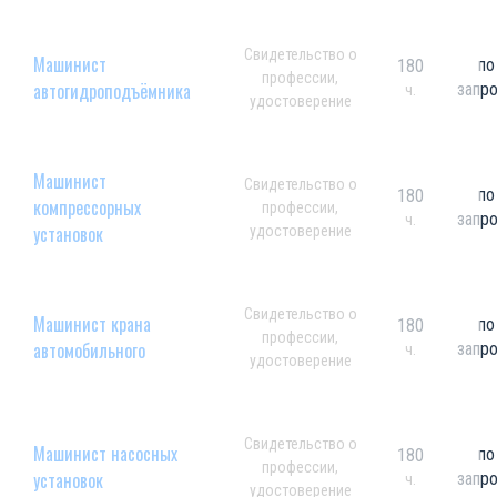
Свидетельство о
Машинист
по
180
профессии,
автогидроподъёмника
запр
ч.
удостоверение
Машинист
Свидетельство о
по
180
компрессорных
профессии,
запр
ч.
установок
удостоверение
Свидетельство о
Машинист крана
по
180
профессии,
автомобильного
запр
ч.
удостоверение
Свидетельство о
Машинист насосных
по
180
профессии,
установок
запр
ч.
удостоверение