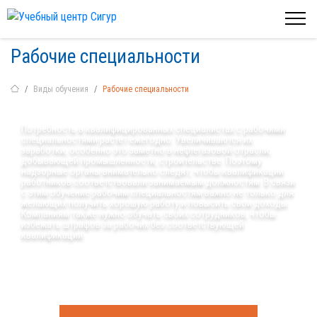
Рабочие специальности
Виды обучения
Рабочие специальности
Потребность в квалифицированных специалистах с рабочими
специальностями растет ежегодно. Увеличиваются их
заработки, особенно это заметно в нефтегазовой отрасли,
добывающей промышленности, строительстве. Поэтому
надзорные органы внимательно следят, чтобы квалификации
работников соответствовали занимаемым должностям. В связи
с этим обучение рабочим специальностям важно не только для
желающих получить хорошую работу и повысить свои доходы.
Компаниям также нужно обучать своих сотрудников, чтобы
избежать штрафов за рабочих без соответствующей
квалификации.