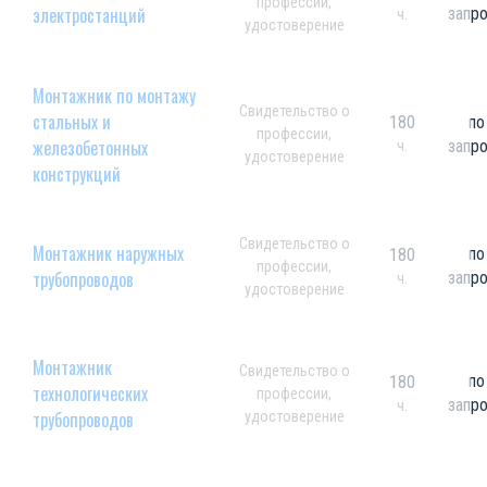
профессии,
электростанций
запр
ч.
удостоверение
Монтажник по монтажу
Свидетельство о
стальных и
180
по
профессии,
железобетонных
запр
ч.
удостоверение
конструкций
Свидетельство о
Монтажник наружных
по
180
профессии,
трубопроводов
запр
ч.
удостоверение
Монтажник
Свидетельство о
по
180
технологических
профессии,
запр
ч.
трубопроводов
удостоверение