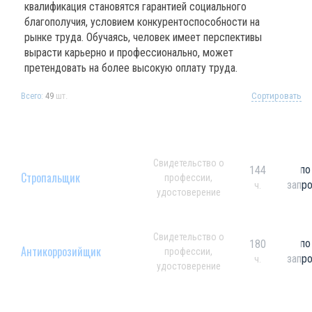
квалификация становятся гарантией социального
благополучия, условием конкурентоспособности на
рынке труда. Обучаясь, человек имеет перспективы
вырасти карьерно и профессионально, может
претендовать на более высокую оплату труда.
49
шт.
Сортировать
Всего:
Свидетельство о
по
144
Стропальщик
профессии,
запр
ч.
удостоверение
Свидетельство о
по
180
Антикоррозийщик
профессии,
запр
ч.
удостоверение