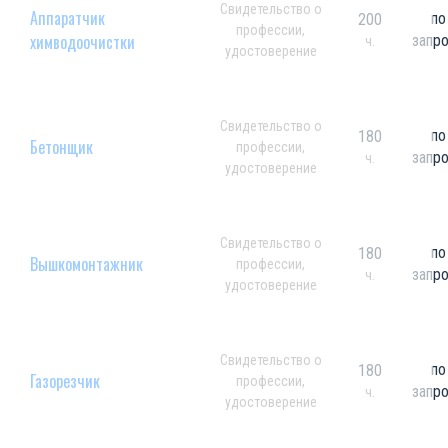
Свидетельство о
Аппаратчик
по
200
профессии,
химводоочистки
запр
ч.
удостоверение
Свидетельство о
по
180
Бетонщик
профессии,
запр
ч.
удостоверение
Свидетельство о
по
180
Вышкомонтажник
профессии,
запр
ч.
удостоверение
Свидетельство о
по
180
Газорезчик
профессии,
запр
ч.
удостоверение