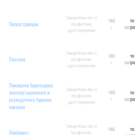
Свидетельство о
по
180
Пескоструйщик
профессии,
запр
ч.
удостоверение
Свидетельство о
по
180
Плотник
профессии,
запр
ч.
удостоверение
Помощник бурильщика
Свидетельство о
эксплуатационного и
180
по
профессии,
разведочного бурения
запр
ч.
удостоверение
скважин
Свидетельство о
по
180
Приборист
профессии,