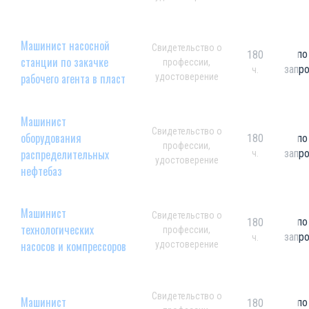
Машинист насосной
Свидетельство о
по
180
станции по закачке
профессии,
запр
ч.
рабочего агента в пласт
удостоверение
Машинист
Свидетельство о
оборудования
180
по
профессии,
распределительных
запр
ч.
удостоверение
нефтебаз
Машинист
Свидетельство о
по
180
технологических
профессии,
запр
ч.
насосов и компрессоров
удостоверение
Свидетельство о
Машинист
по
180