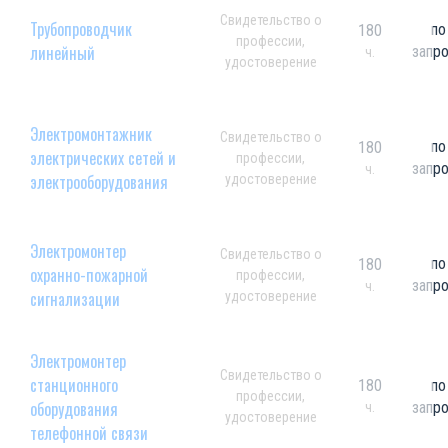
Свидетельство о
Трубопроводчик
по
180
профессии,
линейный
запр
ч.
удостоверение
Электромонтажник
Свидетельство о
по
180
электрических сетей и
профессии,
запр
ч.
электрооборудования
удостоверение
Электромонтер
Свидетельство о
по
180
охранно-пожарной
профессии,
запр
ч.
сигнализации
удостоверение
Электромонтер
Свидетельство о
станционного
180
по
профессии,
оборудования
запр
ч.
удостоверение
телефонной связи