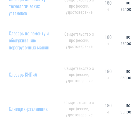
Свидетельство о
по
180
технологических
профессии,
запр
ч.
установок
удостоверение
Слесарь по ремонту и
Свидетельство о
по
180
обслуживанию
профессии,
запр
ч.
перегрузочных машин
удостоверение
Свидетельство о
по
180
Слесарь КИПиА
профессии,
запр
ч.
удостоверение
Свидетельство о
по
180
Сливщик-разливщик
профессии,
запр
ч.
удостоверение