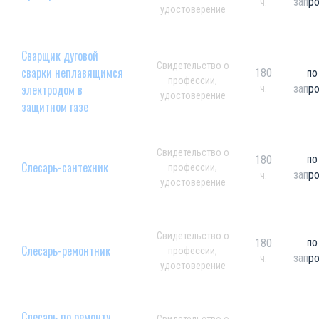
запр
ч.
удостоверение
Сварщик дуговой
Свидетельство о
сварки неплавящимся
180
по
профессии,
электродом в
запр
ч.
удостоверение
защитном газе
Свидетельство о
по
180
Слесарь-сантехник
профессии,
запр
ч.
удостоверение
Свидетельство о
по
180
Слесарь-ремонтник
профессии,
запр
ч.
удостоверение
Слесарь по ремонту