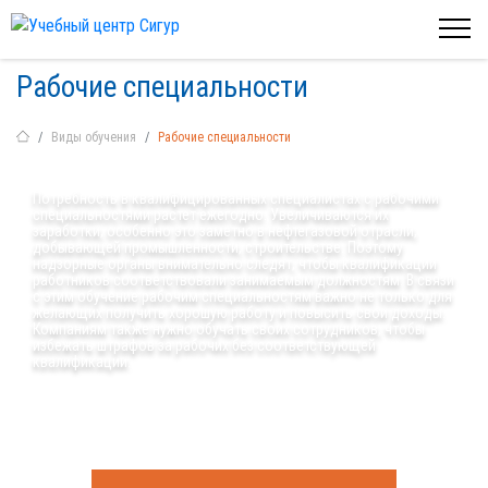
Рабочие специальности
Виды обучения
Рабочие специальности
Потребность в квалифицированных специалистах с рабочими
специальностями растет ежегодно. Увеличиваются их
заработки, особенно это заметно в нефтегазовой отрасли,
добывающей промышленности, строительстве. Поэтому
надзорные органы внимательно следят, чтобы квалификации
работников соответствовали занимаемым должностям. В связи
с этим обучение рабочим специальностям важно не только для
желающих получить хорошую работу и повысить свои доходы.
Компаниям также нужно обучать своих сотрудников, чтобы
избежать штрафов за рабочих без соответствующей
квалификации.