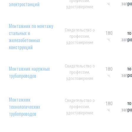
профессии,
электростанций
запр
ч.
удостоверение
Монтажник по монтажу
Свидетельство о
стальных и
180
по
профессии,
железобетонных
запр
ч.
удостоверение
конструкций
Свидетельство о
Монтажник наружных
по
180
профессии,
трубопроводов
запр
ч.
удостоверение
Монтажник
Свидетельство о
по
180
технологических
профессии,
запр
ч.
трубопроводов
удостоверение