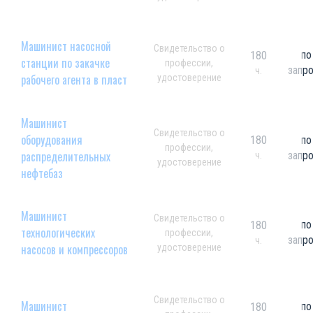
Машинист насосной
Свидетельство о
по
180
станции по закачке
профессии,
запр
ч.
рабочего агента в пласт
удостоверение
Машинист
Свидетельство о
оборудования
180
по
профессии,
распределительных
запр
ч.
удостоверение
нефтебаз
Машинист
Свидетельство о
по
180
технологических
профессии,
запр
ч.
насосов и компрессоров
удостоверение
Свидетельство о
Машинист
по
180