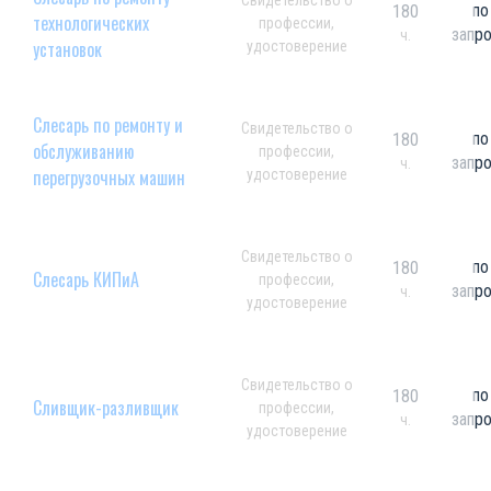
Свидетельство о
по
180
технологических
профессии,
запр
ч.
установок
удостоверение
Слесарь по ремонту и
Свидетельство о
по
180
обслуживанию
профессии,
запр
ч.
перегрузочных машин
удостоверение
Свидетельство о
по
180
Слесарь КИПиА
профессии,
запр
ч.
удостоверение
Свидетельство о
по
180
Сливщик-разливщик
профессии,
запр
ч.
удостоверение