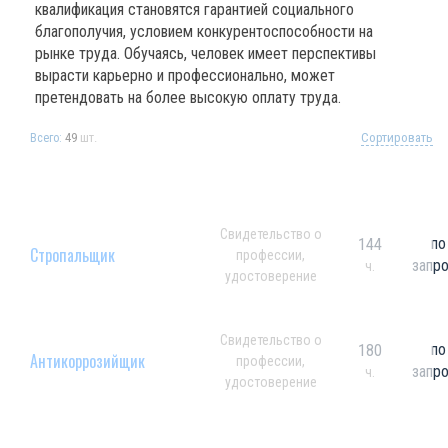
квалификация становятся гарантией социального
благополучия, условием конкурентоспособности на
рынке труда. Обучаясь, человек имеет перспективы
вырасти карьерно и профессионально, может
претендовать на более высокую оплату труда.
49
шт.
Сортировать
Всего:
Свидетельство о
по
144
Стропальщик
профессии,
запр
ч.
удостоверение
Свидетельство о
по
180
Антикоррозийщик
профессии,
запр
ч.
удостоверение