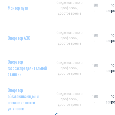
Свидетельство о
по
180
Монтер пути
профессии,
запр
ч.
удостоверение
Свидетельство о
по
180
Оператор АЗС
профессии,
запр
ч.
удостоверение
Оператор
Свидетельство о
по
180
газораспределительной
профессии,
запр
ч.
станции
удостоверение
Оператор
Свидетельство о
обезвоживающей и
180
по
профессии,
обессоливающей
запр
ч.
удостоверение
установок