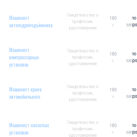
Свидетельство о
Машинист
по
180
профессии,
автогидроподъёмника
запр
ч.
удостоверение
Машинист
Свидетельство о
по
180
компрессорных
профессии,
запр
ч.
установок
удостоверение
Свидетельство о
Машинист крана
по
180
профессии,
автомобильного
запр
ч.
удостоверение
Свидетельство о
Машинист насосных
по
180
профессии,
установок
запр
ч.
удостоверение