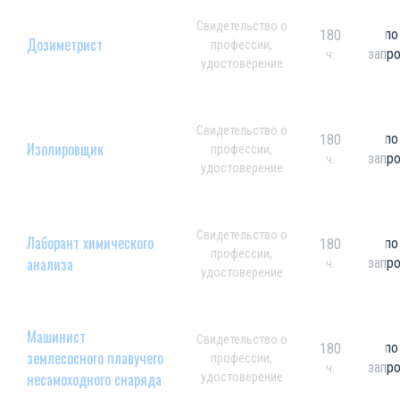
Свидетельство о
по
180
Дозиметрист
профессии,
запр
ч.
удостоверение
Свидетельство о
по
180
Изолировщик
профессии,
запр
ч.
удостоверение
Свидетельство о
Лаборант химического
по
180
профессии,
анализа
запр
ч.
удостоверение
Машинист
Свидетельство о
по
180
землесосного плавучего
профессии,
запр
ч.
несамоходного снаряда
удостоверение