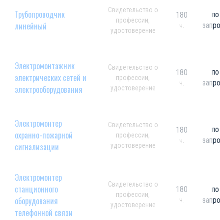
Свидетельство о
Трубопроводчик
по
180
профессии,
линейный
запр
ч.
удостоверение
Электромонтажник
Свидетельство о
по
180
электрических сетей и
профессии,
запр
ч.
электрооборудования
удостоверение
Электромонтер
Свидетельство о
по
180
охранно-пожарной
профессии,
запр
ч.
сигнализации
удостоверение
Электромонтер
Свидетельство о
станционного
180
по
профессии,
оборудования
запр
ч.
удостоверение
телефонной связи