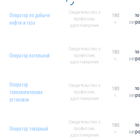
Свидетельство о
Оператор по добыче
по
180
профессии,
нефти и газа
запр
ч.
удостоверение
Свидетельство о
по
180
Оператор котельной
профессии,
запр
ч.
удостоверение
Оператор
Свидетельство о
по
180
технологических
профессии,
запр
ч.
установок
удостоверение
Свидетельство о
по
180
Оператор товарный
профессии,
запр
ч.
удостоверение