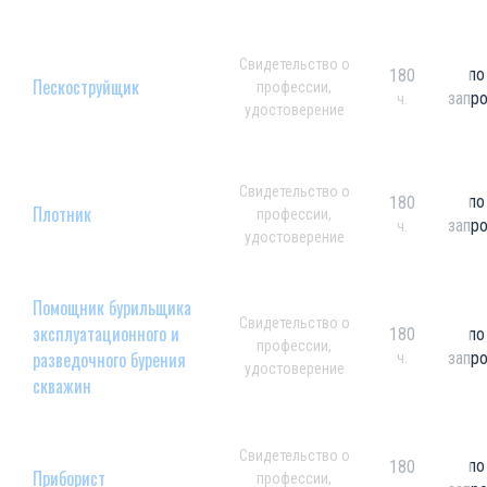
Свидетельство о
по
180
Пескоструйщик
профессии,
запр
ч.
удостоверение
Свидетельство о
по
180
Плотник
профессии,
запр
ч.
удостоверение
Помощник бурильщика
Свидетельство о
эксплуатационного и
180
по
профессии,
разведочного бурения
запр
ч.
удостоверение
скважин
Свидетельство о
по
180
Приборист
профессии,