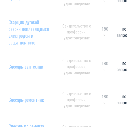
запр
ч.
удостоверение
Сварщик дуговой
Свидетельство о
сварки неплавящимся
180
по
профессии,
электродом в
запр
ч.
удостоверение
защитном газе
Свидетельство о
по
180
Слесарь-сантехник
профессии,
запр
ч.
удостоверение
Свидетельство о
по
180
Слесарь-ремонтник
профессии,
запр
ч.
удостоверение
Слесарь по ремонту