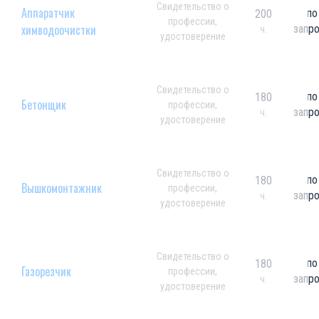
Свидетельство о
Аппаратчик
по
200
профессии,
химводоочистки
запр
ч.
удостоверение
Свидетельство о
по
180
Бетонщик
профессии,
запр
ч.
удостоверение
Свидетельство о
по
180
Вышкомонтажник
профессии,
запр
ч.
удостоверение
Свидетельство о
по
180
Газорезчик
профессии,
запр
ч.
удостоверение