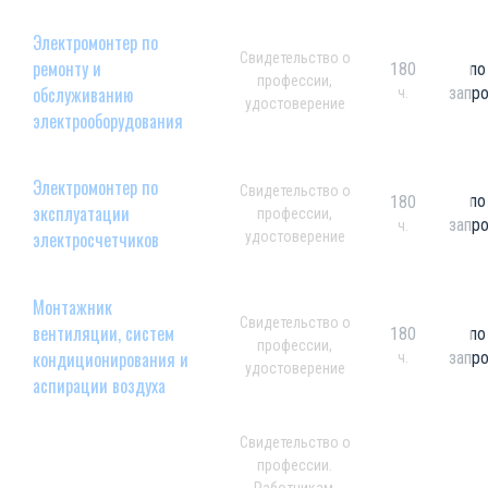
Электромонтер по
Свидетельство о
ремонту и
180
по
профессии,
обслуживанию
запр
ч.
удостоверение
электрооборудования
Электромонтер по
Свидетельство о
по
180
эксплуатации
профессии,
запр
ч.
электросчетчиков
удостоверение
Монтажник
Свидетельство о
вентиляции, систем
180
по
профессии,
кондиционирования и
запр
ч.
удостоверение
аспирации воздуха
Свидетельство о
профессии.