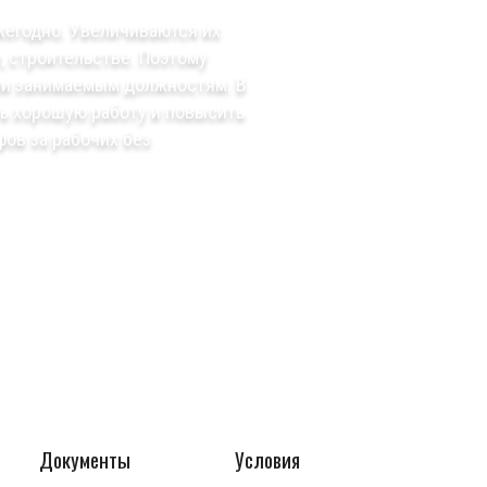
жегодно. Увеличиваются их
, строительстве. Поэтому
ли занимаемым должностям. В
ь хорошую работу и повысить
ов за рабочих без
Документы
Условия