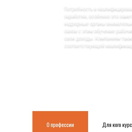
Потребность в квалифицирова
заработки, особенно это зам
надзорные органы внимательн
связи с этим обучение рабоч
свои доходы. Компаниям такж
соответствующей квалификац
О профессии
Для кого курс