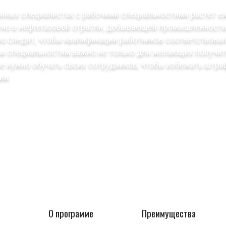
нных специалистах с рабочими специальностями растет е
етно в нефтегазовой отрасли, добывающей промышленности
о следят, чтобы квалификации работников соответствова
им специальностям важно не только для желающих получит
е нужно обучать своих сотрудников, чтобы избежать штраф
ии.
О программе
Преимущества