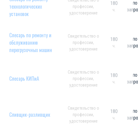
Свидетельство о
по
180
технологических
профессии,
запр
ч.
установок
удостоверение
Слесарь по ремонту и
Свидетельство о
по
180
обслуживанию
профессии,
запр
ч.
перегрузочных машин
удостоверение
Свидетельство о
по
180
Слесарь КИПиА
профессии,
запр
ч.
удостоверение
Свидетельство о
по
180
Сливщик-разливщик
профессии,
запр
ч.
удостоверение