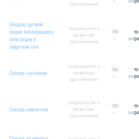
запр
ч.
удостоверение
Сварщик дуговой
Свидетельство о
сварки неплавящимся
180
по
профессии,
электродом в
запр
ч.
удостоверение
защитном газе
Свидетельство о
по
180
Слесарь-сантехник
профессии,
запр
ч.
удостоверение
Свидетельство о
по
180
Слесарь-ремонтник
профессии,
запр
ч.
удостоверение
Слесарь по ремонту