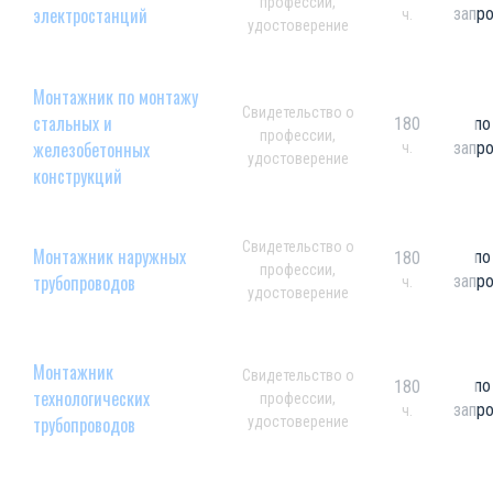
профессии,
электростанций
запр
ч.
удостоверение
Монтажник по монтажу
Свидетельство о
стальных и
180
по
профессии,
железобетонных
запр
ч.
удостоверение
конструкций
Свидетельство о
Монтажник наружных
по
180
профессии,
трубопроводов
запр
ч.
удостоверение
Монтажник
Свидетельство о
по
180
технологических
профессии,
запр
ч.
трубопроводов
удостоверение