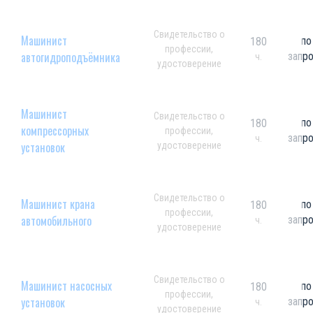
Свидетельство о
Машинист
по
180
профессии,
автогидроподъёмника
запр
ч.
удостоверение
Машинист
Свидетельство о
по
180
компрессорных
профессии,
запр
ч.
установок
удостоверение
Свидетельство о
Машинист крана
по
180
профессии,
автомобильного
запр
ч.
удостоверение
Свидетельство о
Машинист насосных
по
180
профессии,
установок
запр
ч.
удостоверение