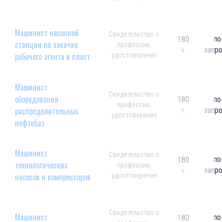
Машинист насосной
Свидетельство о
по
180
станции по закачке
профессии,
запр
ч.
рабочего агента в пласт
удостоверение
Машинист
Свидетельство о
оборудования
180
по
профессии,
распределительных
запр
ч.
удостоверение
нефтебаз
Машинист
Свидетельство о
по
180
технологических
профессии,
запр
ч.
насосов и компрессоров
удостоверение
Свидетельство о
Машинист
по
180