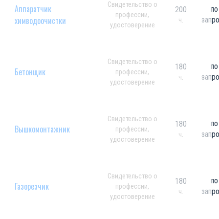
Свидетельство о
Аппаратчик
по
200
профессии,
химводоочистки
запр
ч.
удостоверение
Свидетельство о
по
180
Бетонщик
профессии,
запр
ч.
удостоверение
Свидетельство о
по
180
Вышкомонтажник
профессии,
запр
ч.
удостоверение
Свидетельство о
по
180
Газорезчик
профессии,
запр
ч.
удостоверение