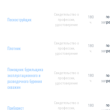
Свидетельство о
по
180
Пескоструйщик
профессии,
запр
ч.
удостоверение
Свидетельство о
по
180
Плотник
профессии,
запр
ч.
удостоверение
Помощник бурильщика
Свидетельство о
эксплуатационного и
180
по
профессии,
разведочного бурения
запр
ч.
удостоверение
скважин
Свидетельство о
по
180
Приборист
профессии,