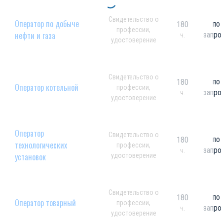
Свидетельство о
Оператор по добыче
по
180
профессии,
нефти и газа
запр
ч.
удостоверение
Свидетельство о
по
180
Оператор котельной
профессии,
запр
ч.
удостоверение
Оператор
Свидетельство о
по
180
технологических
профессии,
запр
ч.
установок
удостоверение
Свидетельство о
по
180
Оператор товарный
профессии,
запр
ч.
удостоверение