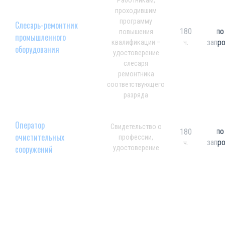
Работникам,
проходившим
программу
Слесарь-ремонтник
180
по
повышения
промышленного
запр
квалификации –
ч.
оборудования
удостоверение
слесаря
ремонтника
соответствующего
разряда
Оператор
Свидетельство о
по
180
очистительных
профессии,
запр
ч.
сооружений
удостоверение