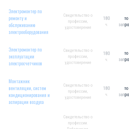
Электромонтер по
Свидетельство о
ремонту и
180
по
профессии,
обслуживанию
запр
ч.
удостоверение
электрооборудования
Электромонтер по
Свидетельство о
по
180
эксплуатации
профессии,
запр
ч.
электросчетчиков
удостоверение
Монтажник
Свидетельство о
вентиляции, систем
180
по
профессии,
кондиционирования и
запр
ч.
удостоверение
аспирации воздуха
Свидетельство о
профессии.