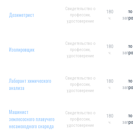
Свидетельство о
по
180
Дозиметрист
профессии,
запр
ч.
удостоверение
Свидетельство о
по
180
Изолировщик
профессии,
запр
ч.
удостоверение
Свидетельство о
Лаборант химического
по
180
профессии,
анализа
запр
ч.
удостоверение
Машинист
Свидетельство о
по
180
землесосного плавучего
профессии,
запр
ч.
несамоходного снаряда
удостоверение