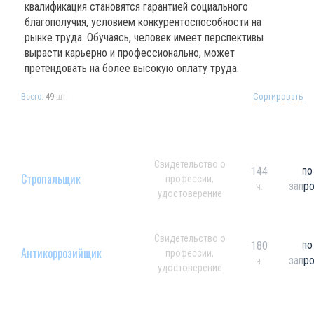
квалификация становятся гарантией социального
благополучия, условием конкурентоспособности на
рынке труда. Обучаясь, человек имеет перспективы
вырасти карьерно и профессионально, может
претендовать на более высокую оплату труда.
49
шт.
Сортировать
Всего:
Свидетельство о
по
144
Стропальщик
профессии,
запр
ч.
удостоверение
Свидетельство о
по
180
Антикоррозийщик
профессии,
запр
ч.
удостоверение