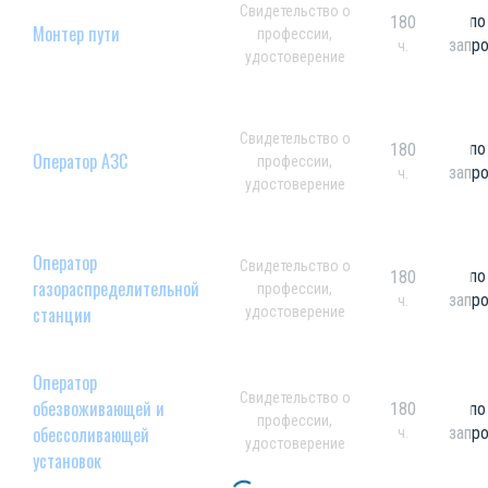
Свидетельство о
по
180
Монтер пути
профессии,
запр
ч.
удостоверение
Свидетельство о
по
180
Оператор АЗС
профессии,
запр
ч.
удостоверение
Оператор
Свидетельство о
по
180
газораспределительной
профессии,
запр
ч.
станции
удостоверение
Оператор
Свидетельство о
обезвоживающей и
180
по
профессии,
обессоливающей
запр
ч.
удостоверение
установок