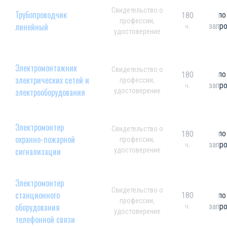
Свидетельство о
Трубопроводчик
по
180
профессии,
линейный
запр
ч.
удостоверение
Электромонтажник
Свидетельство о
по
180
электрических сетей и
профессии,
запр
ч.
электрооборудования
удостоверение
Электромонтер
Свидетельство о
по
180
охранно-пожарной
профессии,
запр
ч.
сигнализации
удостоверение
Электромонтер
Свидетельство о
станционного
180
по
профессии,
оборудования
запр
ч.
удостоверение
телефонной связи