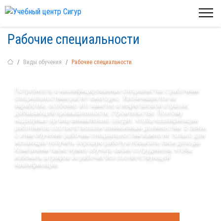
Рабочие специальности
Виды обучения
Рабочие специальности
Потребность в квалифицированных специалистах с рабочими
специальностями растет ежегодно. Увеличиваются их
заработки, особенно это заметно в нефтегазовой отрасли,
добывающей промышленности, строительстве. Поэтому
надзорные органы внимательно следят, чтобы квалификации
работников соответствовали занимаемым должностям. В связи
с этим обучение рабочим специальностям важно не только для
желающих получить хорошую работу и повысить свои доходы.
Компаниям также нужно обучать своих сотрудников, чтобы
избежать штрафов за рабочих без соответствующей
квалификации.