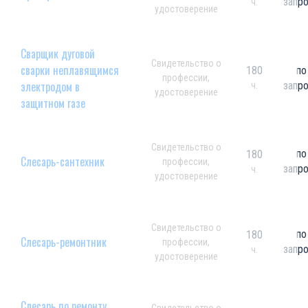
запр
ч.
удостоверение
Сварщик дуговой
Свидетельство о
сварки неплавящимся
180
по
профессии,
электродом в
запр
ч.
удостоверение
защитном газе
Свидетельство о
по
180
Слесарь-сантехник
профессии,
запр
ч.
удостоверение
Свидетельство о
по
180
Слесарь-ремонтник
профессии,
запр
ч.
удостоверение
Слесарь по ремонту