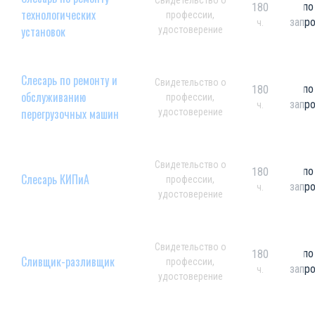
Свидетельство о
по
180
технологических
профессии,
запр
ч.
установок
удостоверение
Слесарь по ремонту и
Свидетельство о
по
180
обслуживанию
профессии,
запр
ч.
перегрузочных машин
удостоверение
Свидетельство о
по
180
Слесарь КИПиА
профессии,
запр
ч.
удостоверение
Свидетельство о
по
180
Сливщик-разливщик
профессии,
запр
ч.
удостоверение