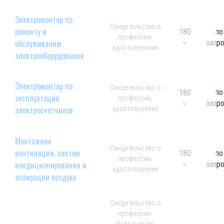
Электромонтер по
Свидетельство о
ремонту и
180
по
профессии,
обслуживанию
запр
ч.
удостоверение
электрооборудования
Электромонтер по
Свидетельство о
по
180
эксплуатации
профессии,
запр
ч.
электросчетчиков
удостоверение
Монтажник
Свидетельство о
вентиляции, систем
180
по
профессии,
кондиционирования и
запр
ч.
удостоверение
аспирации воздуха
Свидетельство о
профессии.