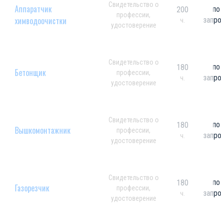
Свидетельство о
Аппаратчик
по
200
профессии,
химводоочистки
запр
ч.
удостоверение
Свидетельство о
по
180
Бетонщик
профессии,
запр
ч.
удостоверение
Свидетельство о
по
180
Вышкомонтажник
профессии,
запр
ч.
удостоверение
Свидетельство о
по
180
Газорезчик
профессии,
запр
ч.
удостоверение