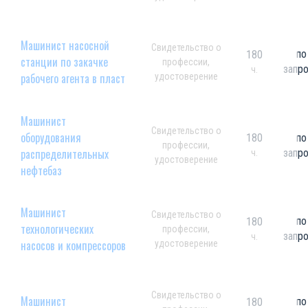
Машинист насосной
Свидетельство о
по
180
станции по закачке
профессии,
запр
ч.
рабочего агента в пласт
удостоверение
Машинист
Свидетельство о
оборудования
180
по
профессии,
распределительных
запр
ч.
удостоверение
нефтебаз
Машинист
Свидетельство о
по
180
технологических
профессии,
запр
ч.
насосов и компрессоров
удостоверение
Свидетельство о
Машинист
по
180