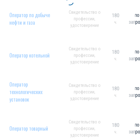
Свидетельство о
Оператор по добыче
по
180
профессии,
нефти и газа
запр
ч.
удостоверение
Свидетельство о
по
180
Оператор котельной
профессии,
запр
ч.
удостоверение
Оператор
Свидетельство о
по
180
технологических
профессии,
запр
ч.
установок
удостоверение
Свидетельство о
по
180
Оператор товарный
профессии,
запр
ч.
удостоверение