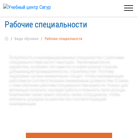
Рабочие специальности
Виды обучения
Рабочие специальности
Потребность в квалифицированных специалистах с рабочими
специальностями растет ежегодно. Увеличиваются их
заработки, особенно это заметно в нефтегазовой отрасли,
добывающей промышленности, строительстве. Поэтому
надзорные органы внимательно следят, чтобы квалификации
работников соответствовали занимаемым должностям. В связи
с этим обучение рабочим специальностям важно не только для
желающих получить хорошую работу и повысить свои доходы.
Компаниям также нужно обучать своих сотрудников, чтобы
избежать штрафов за рабочих без соответствующей
квалификации.