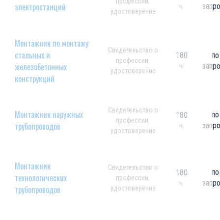
профессии,
электростанций
запр
ч.
удостоверение
Монтажник по монтажу
Свидетельство о
стальных и
180
по
профессии,
железобетонных
запр
ч.
удостоверение
конструкций
Свидетельство о
Монтажник наружных
по
180
профессии,
трубопроводов
запр
ч.
удостоверение
Монтажник
Свидетельство о
по
180
технологических
профессии,
запр
ч.
трубопроводов
удостоверение