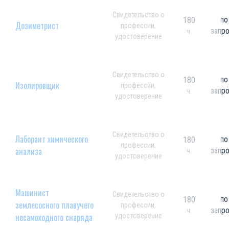
Свидетельство о
по
180
Дозиметрист
профессии,
запр
ч.
удостоверение
Свидетельство о
по
180
Изолировщик
профессии,
запр
ч.
удостоверение
Свидетельство о
Лаборант химического
по
180
профессии,
анализа
запр
ч.
удостоверение
Машинист
Свидетельство о
по
180
землесосного плавучего
профессии,
запр
ч.
несамоходного снаряда
удостоверение