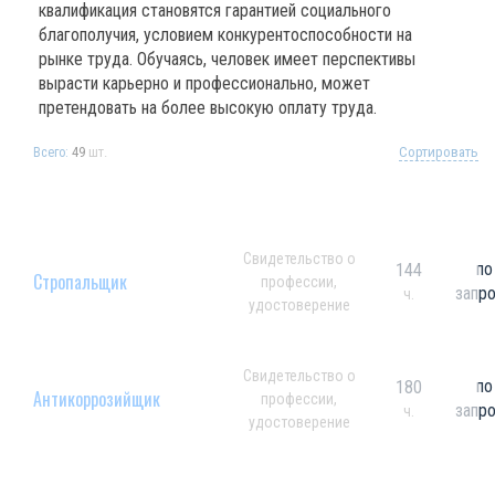
квалификация становятся гарантией социального
благополучия, условием конкурентоспособности на
рынке труда. Обучаясь, человек имеет перспективы
вырасти карьерно и профессионально, может
претендовать на более высокую оплату труда.
49
шт.
Сортировать
Всего:
Свидетельство о
по
144
Стропальщик
профессии,
запр
ч.
удостоверение
Свидетельство о
по
180
Антикоррозийщик
профессии,
запр
ч.
удостоверение