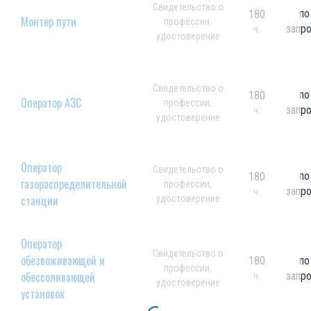
Свидетельство о
по
180
Монтер пути
профессии,
запр
ч.
удостоверение
Свидетельство о
по
180
Оператор АЗС
профессии,
запр
ч.
удостоверение
Оператор
Свидетельство о
по
180
газораспределительной
профессии,
запр
ч.
станции
удостоверение
Оператор
Свидетельство о
обезвоживающей и
180
по
профессии,
обессоливающей
запр
ч.
удостоверение
установок