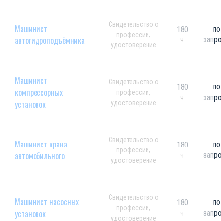
Свидетельство о
Машинист
по
180
профессии,
автогидроподъёмника
запр
ч.
удостоверение
Машинист
Свидетельство о
по
180
компрессорных
профессии,
запр
ч.
установок
удостоверение
Свидетельство о
Машинист крана
по
180
профессии,
автомобильного
запр
ч.
удостоверение
Свидетельство о
Машинист насосных
по
180
профессии,
установок
запр
ч.
удостоверение