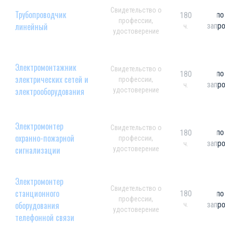
Свидетельство о
Трубопроводчик
по
180
профессии,
линейный
запр
ч.
удостоверение
Электромонтажник
Свидетельство о
по
180
электрических сетей и
профессии,
запр
ч.
электрооборудования
удостоверение
Электромонтер
Свидетельство о
по
180
охранно-пожарной
профессии,
запр
ч.
сигнализации
удостоверение
Электромонтер
Свидетельство о
станционного
180
по
профессии,
оборудования
запр
ч.
удостоверение
телефонной связи