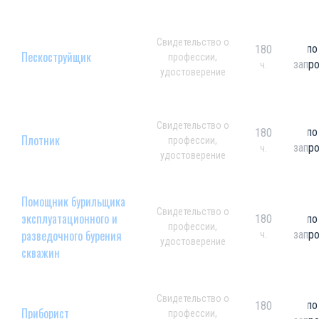
Свидетельство о
по
180
Пескоструйщик
профессии,
запр
ч.
удостоверение
Свидетельство о
по
180
Плотник
профессии,
запр
ч.
удостоверение
Помощник бурильщика
Свидетельство о
эксплуатационного и
180
по
профессии,
разведочного бурения
запр
ч.
удостоверение
скважин
Свидетельство о
по
180
Приборист
профессии,