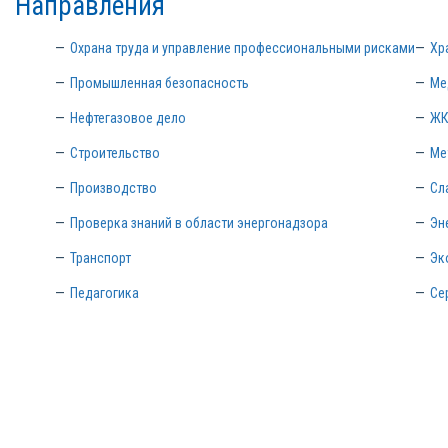
Направления
Охрана труда и управление профессиональными рисками
Хр
Промышленная безопасность
Ме
Нефтегазовое дело
ЖК
Строительство
Ме
Производство
Сл
Проверка знаний в области энергонадзора
Эн
Транспорт
Эк
Педагогика
Се