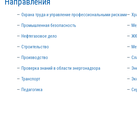
Направления
Охрана труда и управление профессиональными рисками
Хр
Промышленная безопасность
Ме
Нефтегазовое дело
ЖК
Строительство
Ме
Производство
Сл
Проверка знаний в области энергонадзора
Эн
Транспорт
Эк
Педагогика
Се