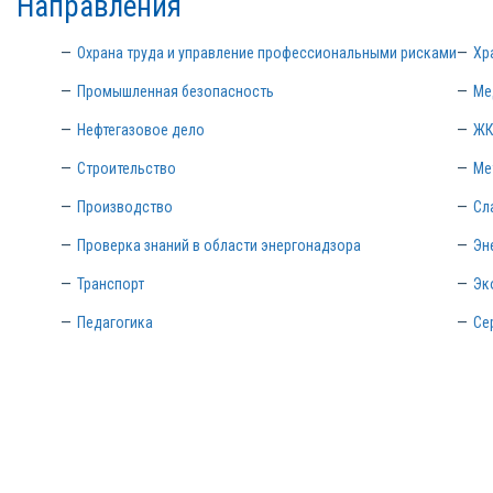
Направления
Охрана труда и управление профессиональными рисками
Хр
Промышленная безопасность
Ме
Нефтегазовое дело
ЖК
Строительство
Ме
Производство
Сл
Проверка знаний в области энергонадзора
Эн
Транспорт
Эк
Педагогика
Се