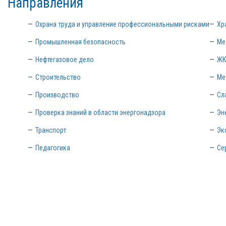
Направления
Охрана труда и управление профессиональными рисками
Хр
Промышленная безопасность
Ме
Нефтегазовое дело
ЖК
Строительство
Ме
Производство
Сл
Проверка знаний в области энергонадзора
Эн
Транспорт
Эк
Педагогика
Се